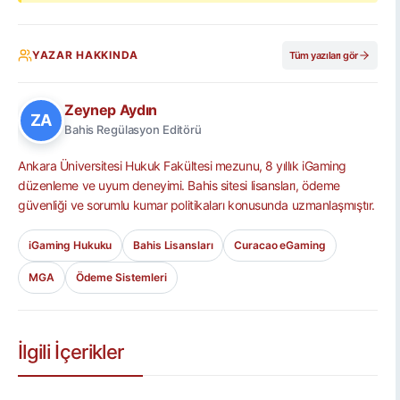
YAZAR HAKKINDA
Tüm yazıları gör
Zeynep Aydın
ZA
Bahis Regülasyon Editörü
Ankara Üniversitesi Hukuk Fakültesi mezunu, 8 yıllık iGaming
düzenleme ve uyum deneyimi. Bahis sitesi lisansları, ödeme
güvenliği ve sorumlu kumar politikaları konusunda uzmanlaşmıştır.
iGaming Hukuku
Bahis Lisansları
Curacao eGaming
MGA
Ödeme Sistemleri
İlgili İçerikler