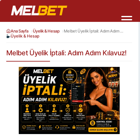
Ana Sayfa
Üyelik & Hesap
Melbet Üyelik İptali: Adım Adım Kılavuz!
Üyelik & Hesap
Melbet Üyelik İptali: Adım Adım Kılavuz!