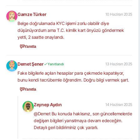
Gamze Türker
10 Haziran 2025
Belge doğrulamada KYC işlemi zorlu olabilir diye
düşünüyordum ama T.C. kimlik kart önyüzü göndermek
yetti, 2 saatte onaylandı.
Yanıtla
Demet Şener
13 Haziran 2025
Yanıtlandı
Fake bilgilerle açılan hesaplar para çekmede kapatılıyor,
bunu kendi tecrübemle öğrendim. Doğru bilgi vermek şart.
Yanıtla
Zeynep Aydın
14 Haziran 2025
@Demet Bu konuda haklısınız, son güncellemelerde
değişen bilgileri yansıtmaya devam edeceğim.
Detaylı geri bildiriminiz çok yararlı.