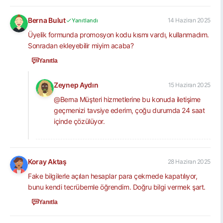
Berna Bulut
14 Haziran 2025
Yanıtlandı
Üyelik formunda promosyon kodu kısmı vardı, kullanmadım.
Sonradan ekleyebilir miyim acaba?
Yanıtla
Zeynep Aydın
15 Haziran 2025
@Berna Müşteri hizmetlerine bu konuda iletişime
geçmenizi tavsiye ederim, çoğu durumda 24 saat
içinde çözülüyor.
Koray Aktaş
28 Haziran 2025
Fake bilgilerle açılan hesaplar para çekmede kapatılıyor,
bunu kendi tecrübemle öğrendim. Doğru bilgi vermek şart.
Yanıtla