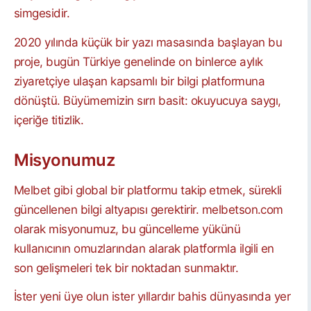
simgesidir.
2020 yılında küçük bir yazı masasında başlayan bu
proje, bugün Türkiye genelinde on binlerce aylık
ziyaretçiye ulaşan kapsamlı bir bilgi platformuna
dönüştü. Büyümemizin sırrı basit: okuyucuya saygı,
içeriğe titizlik.
Misyonumuz
Melbet gibi global bir platformu takip etmek, sürekli
güncellenen bilgi altyapısı gerektirir. melbetson.com
olarak misyonumuz, bu güncelleme yükünü
kullanıcının omuzlarından alarak platformla ilgili en
son gelişmeleri tek bir noktadan sunmaktır.
İster yeni üye olun ister yıllardır bahis dünyasında yer