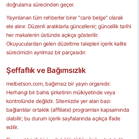
doğrulama sürecinden geçer.
Yayınlanan tüm rehberler birer "canlı belge" olarak
ele alınır. Düzenli aralıklarla güncellenir; güncellik tarihi
her makalenin üstünde açıkça gösterilir.
Okuyuculardan gelen düzeltme talepleri içerik kalite
sürecimizin ayrılmaz bir parçasıdır.
Şeffaflık ve Bağımsızlık
melbetson.com, bağımsız bir yayın organıdır.
Herhangi bir bahis şirketinin mülkiyetinde veya
kontrolünde değildir. Sitemizde yer alan bazı
bağlantılar ortaklık (affiliate) programları kapsamında
olabilir; bu durum içerik sayfalarında açıkça ifade
edilir.