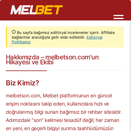
Bu sayfa bağımsız editöryal incelemeler içerir. Affiliate
bağlantılar aracılığıyla gelir elde edilebilir.
Editoryal
Politikamız
Hakkımızda – melbetson.com'un
Hikayesi ve Ekibi
Biz Kimiz?
melbetson.com, Melbet platformunun en güncel
erişim noktasını takip eden, kullanıcılara hızlı ve
doğrulanmış bilgi sunan bağımsız bir rehber sitesidir.
Adımızdaki "son" kelimesi tesadüf değil; her zaman
en yeni, en geçerli bilgiyi sunma taahhüdümüzün