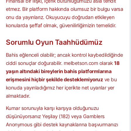
Finansal bir ilişki, içerik bütünlüğümüzü asla tehdit
etmez. Bir platform hakkında olumsuz bir bulgu varsa
onu da yayınlarız. Okuyucuyu doğrudan etkileyen
konularda şeffaf olmak, güvenilirliğimizin temelidir.
Sorumlu Oyun Taahhüdümüz
Bahis eğlenceli olabilir; ancak kontrol kaybedildiğinde
ciddi sonuçlar doğurabilir. melbetson.com olarak
18
yaşın altındaki bireylerin bahis platformlarına
erişmesini hiçbir şekilde desteklemiyoruz
ve bu
konuda yayınladığımız her içerikte net uyarılar yer
almaktadır.
Kumar sorunuyla karşı karşıya olduğunuzu
düşünüyorsanız Yeşilay (182) veya Gamblers
Anonymous gibi destek kaynaklarına başvurmanızı