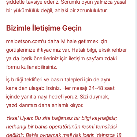
şiddetle tavsiye ederiz. Sorumlu oyun yalnızca yasal
bir yükümlülük değil, ahlaki bir zorunluluktur.
Bizimle İletişime Geçin
melbetson.com'u daha iyi hale getirmek için
görüşlerinize ihtiyacımız var. Hatalı bilgi, eksik rehber
ya da içerik önerileriniz için iletişim sayfamızdaki
formu kullanabilirsiniz.
İş birliği teklifleri ve basın talepleri için de aynı
kanaldan ulaşabilirsiniz. Her mesajı 24-48 saat
içinde yanıtlamayı hedefliyoruz. Sizi duymak,
yazdıklarımızı daha anlamlı kılıyor.
Yasal Uyarı: Bu site bağımsız bir bilgi kaynağıdır;
herhangi bir bahis operatörünün resmi temsilcisi
değildir. Bahis oynamak mali risk içerir. Yalnızca 18