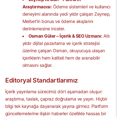
Araştırmacısı:
Ödeme sistemleri ve kullanıcı
deneyimi alanında yedi yıldır çalışan Zeynep,
Melbet'in bonus ve ödeme akışlarını
derinlemesine inceler.
Osman Güler – İçerik & SEO Uzmanı:
Altı
yıldır dijital pazarlama ve içerik stratejisi
üzerine çalışan Osman, okuyucuya ulaşan
içeriklerin hem kaliteli hem de aranabilir
olmasını sağlar.
Editoryal Standartlarımız
İçerik yayınlama sürecimiz dört aşamadan oluşur:
araştırma, taslak, çapraz doğrulama ve yayın. Hiçbir
bilgi tek kaynağa dayanarak yayına girmez. Platform
güncellemelerine ilişkin haberler özellikle hassas bir